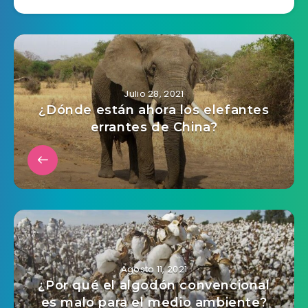
Julio 28, 2021
¿Dónde están ahora los elefantes
errantes de China?
Agosto 11, 2021
¿Por qué el algodón convencional
es malo para el medio ambiente?