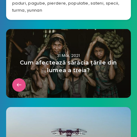
paduri
,
pagube
,
pierdere
,
populatie
,
sateni
,
specii
,
turma
,
yunnan
31 Mai, 2021
Cum afectează sărăcia țările din
lumea a treia?
28 Iunie, 2021