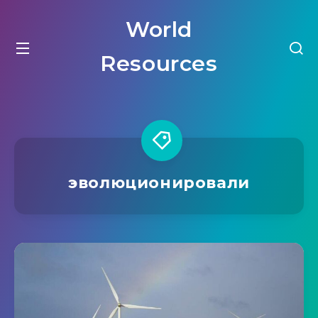
World
Resources
эволюционировали