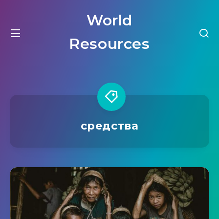
World
Resources
средства