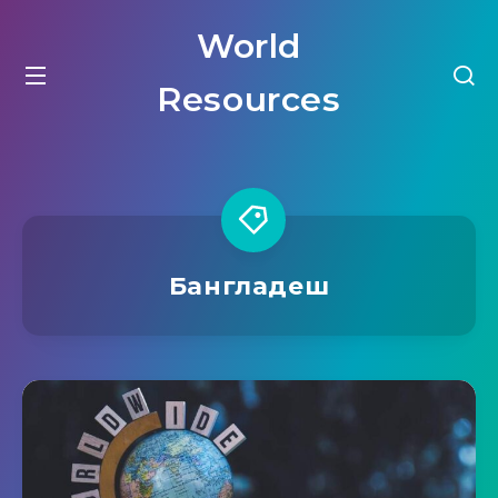
World
Resources
Бангладеш