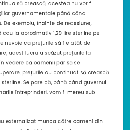
ntinua să crească, acestea nu vor fi
uțiilor guvernamentale până când
ă. De exemplu, înainte de recesiune,
dicau la aproximativ 1,29 lire sterline pe
te nevoie ca prețurile să fie atât de
are, acest lucru a scăzut prețurile la
 în vedere că oamenii par să se
perare, prețurile au continuat să crească
re sterline. Se pare că, până când guvernul
marile întreprinderi, vom fi mereu sub
i-au externalizat munca către oameni din