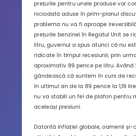
prețurile pentru unele produse vor co
niciodată aduse în prim-planul disc
problema nu va fi aproape ireversibil
prețurile benzinei în Regatul Unit se ri
litru, guvernul a spus atunci că nu es
ridicate în timpul recesiunii; prin urm
aproximativ 89 pence pe litru. Având
gândească că suntem în curs de recu
în ultimul an de la 89 pence la 1,19 li
nu va stabili un fel de plafon pentru 
aceleași presiuni.
Datorită inflației globale, oamenii ș