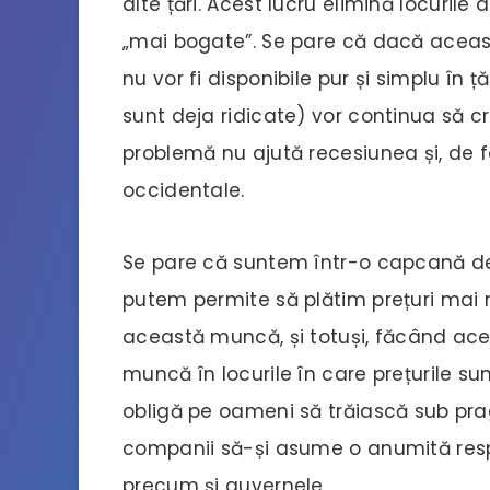
alte țări. Acest lucru elimină locuril
„mai bogate”. Se pare că dacă aceas
nu vor fi disponibile pur și simplu în ț
sunt deja ridicate) vor continua să 
problemă nu ajută recesiunea și, de fa
occidentale.
Se pare că suntem într-o capcană de
putem permite să plătim prețuri mai
această muncă, și totuși, făcând ace
muncă în locurile în care prețurile sunt
obligă pe oameni să trăiască sub prag
companii să-și asume o anumită resp
precum și guvernele.