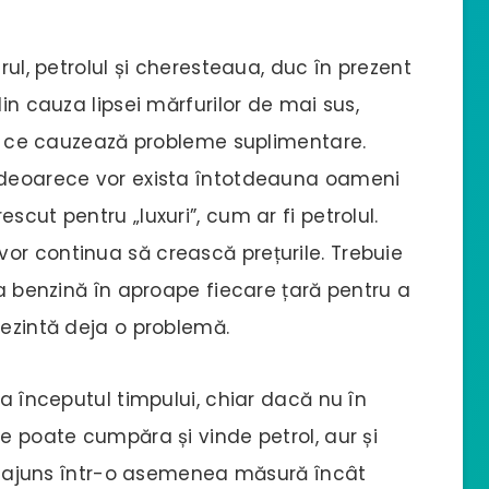
rul, petrolul și cheresteaua, duc în prezent
din cauza lipsei mărfurilor de mai sus,
eea ce cauzează probleme suplimentare.
, deoarece vor exista întotdeauna oameni
scut pentru „luxuri”, cum ar fi petrolul.
or continua să crească prețurile. Trebuie
la benzină în aproape fiecare țară pentru a
rezintă deja o problemă.
la începutul timpului, chiar dacă nu în
ne poate cumpăra și vinde petrol, aur și
S-a ajuns într-o asemenea măsură încât