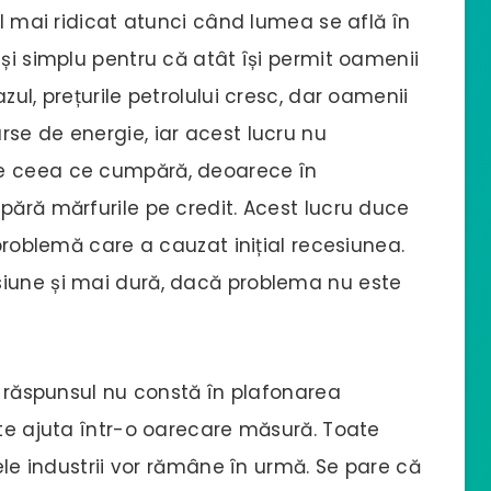
el mai ridicat atunci când lumea se află în
 și simplu pentru că atât își permit oamenii
zul, prețurile petrolului cresc, dar oamenii
se de energie, iar acest lucru nu
te ceea ce cumpără, deoarece în
pără mărfurile pe credit. Acest lucru duce
 problemă care a cauzat inițial recesiunea.
siune și mai dură, dacă problema nu este
ă; răspunsul nu constă în plafonarea
ate ajuta într-o oarecare măsură. Toate
nele industrii vor rămâne în urmă. Se pare că