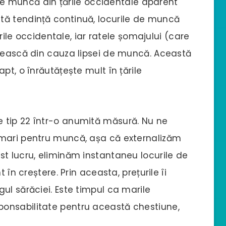
e de muncă din țările occidentale aparent
tă tendință continuă, locurile de muncă
ările occidentale, iar ratele șomajului (care
crească din cauza lipsei de muncă. Această
pt, o înrăutățește mult în țările
 tip 22 într-o anumită măsură. Nu ne
 mari pentru muncă, așa că externalizăm
st lucru, eliminăm instantaneu locurile de
 în creștere. Prin aceasta, prețurile îi
ul sărăciei. Este timpul ca marile
onsabilitate pentru această chestiune,