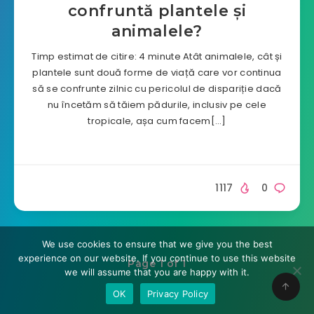
confruntă plantele și
animalele?
Timp estimat de citire: 4 minute Atât animalele, cât și
plantele sunt două forme de viață care vor continua
să se confrunte zilnic cu pericolul de dispariție dacă
nu încetăm să tăiem pădurile, inclusiv pe cele
tropicale, așa cum facem[…]
1117
0
We use cookies to ensure that we give you the best
experience on our website. If you continue to use this website
Page 1 of 1
we will assume that you are happy with it.
OK
Privacy Policy