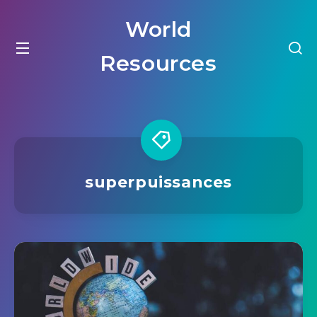
World
Resources
superpuissances