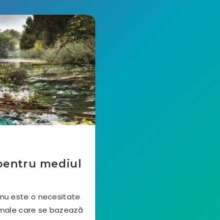
pentru mediul
 nu este o necesitate
nimale care se bazează