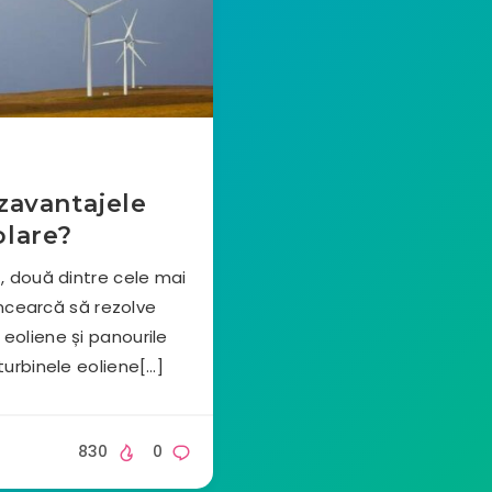
ezavantajele
olare?
ă, două dintre cele mai
ncearcă să rezolve
eoliene și panourile
turbinele eoliene[…]
830
0