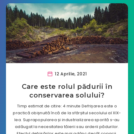
12 Aprilie, 2021
Care este rolul pădurii în
conservarea solului?
Timp estimat de citire: 4 minute Defrișarea este o
practică obișnuită încă de la sfârșitul secolului al XIX-
lea. Suprapopularea și industrializarea sporită s-au
adăugat la necesitatea tăierii sau arderii pădurilor.
Efectul defrișărilor este mai adânc decât copacii.