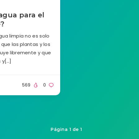
agua para el
e?
gua limpia no es solo
que las plantas y los
uye libremente y que
s y[…]
569
0
Página 1 de 1