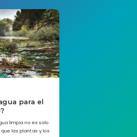
agua para el
e?
gua limpia no es solo
que las plantas y los