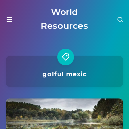
World
Resources
golful mexic