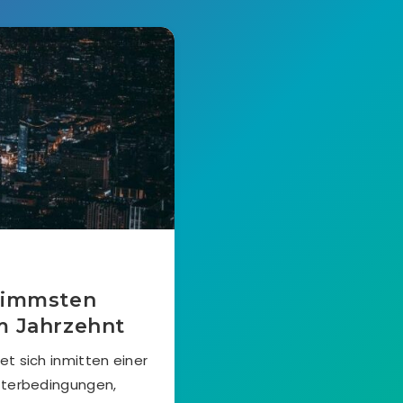
hlimmsten
m Jahrzehnt
t sich inmitten einer
tterbedingungen,