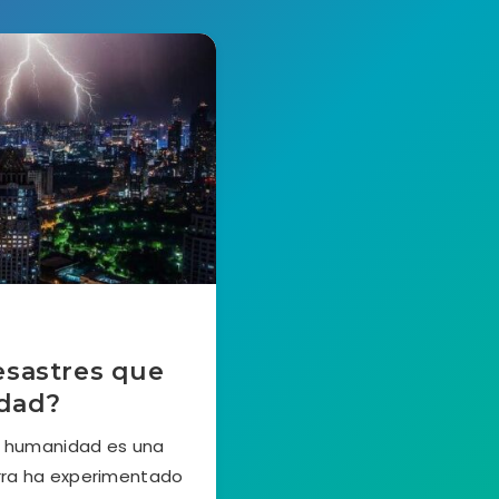
esastres que
idad?
a humanidad es una
ierra ha experimentado