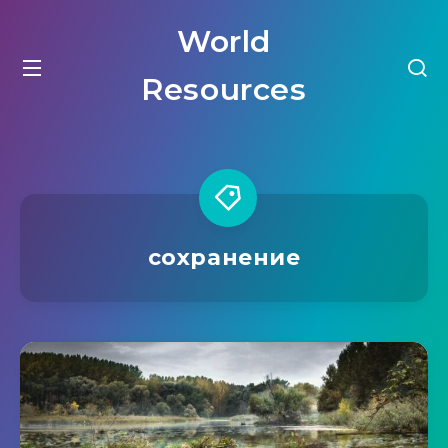
World
Resources
сохранение