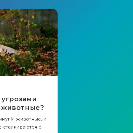
 угрозами
и животные?
инут И животные, и
е сталкиваются с