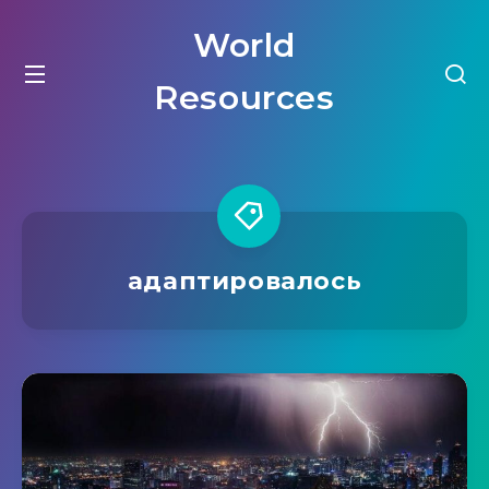
World
Resources
адаптировалось