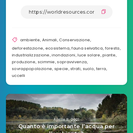
ambiente
,
Animali
,
Conservazione
,
deforestazione
,
ecosistema
,
fauna selvatica
,
foresta
,
industrializzazione
,
inondazioni
,
luce solare
,
piante
,
produzione
,
scimmie
,
sopravvivenza
,
sovrappopolazione
,
specie
,
strati
,
suolo
,
terra
,
uccelli
Aprile 8, 2021
Quanto è importante l’acqua per